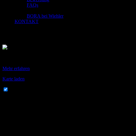
FAQs
KÜCHENSTUDIO
BORA bei Wiehler
KONTAKT
Küchenstudio Wiehler
Mit dem Laden der Karte akzeptieren Sie die Datenschutzerklärung
von Google.
Mehr erfahren
Karte laden
Google Maps immer entsperren
Wir freuen uns, Sie in unserem Küchenstudio begrüßen zu dürfen!
Wir fertigen Ihre Einbauküche nach Ihren Wünschen und