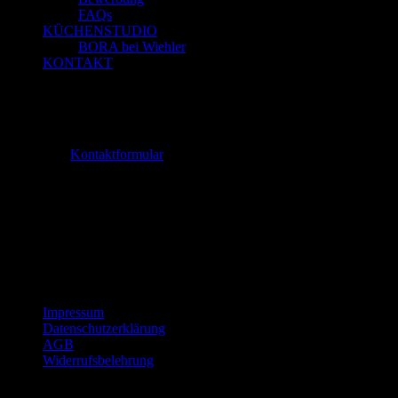
FAQs
KÜCHENSTUDIO
BORA bei Wiehler
KONTAKT
Unser Service für Sie
Tel. 08295 / 888
zum
Kontaktformular
Öffnungszeiten:
Mo. - Fr.: 8:00 - 18:00 Uhr
Samstag: 9:00 - 13:00 Uhr
Schautage:
Sonntag: 11:00 - 17:00 Uhr
(keine Beratung und kein Verkauf)
Impressum
Datenschutzerklärung
AGB
Widerrufsbelehrung
© 2018-2025 Schreinerei Wiehler GmbH