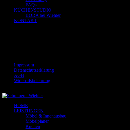
FAQs
KÜCHENSTUDIO
BORA bei Wiehler
KONTAKT
Warenkorb
[woocommerce_cart]
[woocommerce_cart]
Impressum
Datenschutzerklärung
AGB
Widerrufsbelehrung
© 2018-2025 Schreinerei Wiehler GmbH
HOME
LEISTUNGEN
Möbel & Innenausbau
Möbelplaner
Küchen