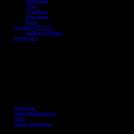
Philosophie
Team
Geschichte
Bewerbung
FAQs
KÜCHENSTUDIO
BORA bei Wiehler
KONTAKT
Ankleiden #1
SCHREIBEN SIE EINEN KOMMENTAR
You must be <a href="https://www.schreinerei-wiehler.de/wp-
login.php?redirect_to=https%3A%2F%2Fwww.schreinerei-
wiehler.de%2Fankleiden-1%2F">logged in</a> to post a comment.
Impressum
Datenschutzerklärung
AGB
Widerrufsbelehrung